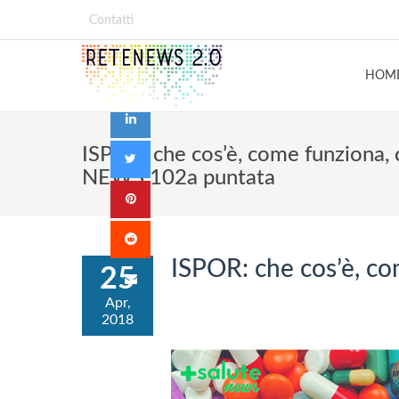
Contatti
HOM
ISPOR: che cos’è, come funziona,
NEWS 102a puntata
ISPOR: che cos’è, c
25
Apr,
2018