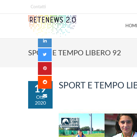
Contatti
HOM
SPORT E TEMPO LIBERO 92
SPORT E TEMPO LI
19
Ott,
2020