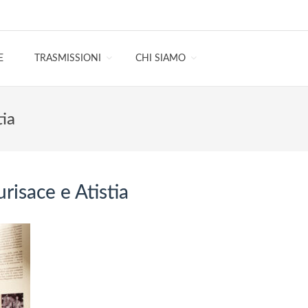
E
TRASMISSIONI
CHI SIAMO
tia
urisace e Atistia