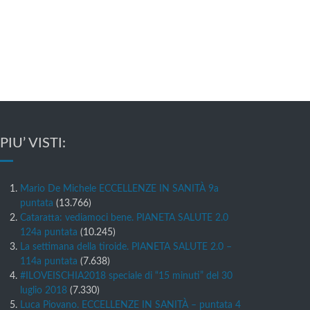
 PIU’ VISTI:
Mario De Michele ECCELLENZE IN SANITÀ 9a
puntata
(13.766)
Cataratta: vediamoci bene. PIANETA SALUTE 2.0
124a puntata
(10.245)
La settimana della tiroide. PIANETA SALUTE 2.0 –
114a puntata
(7.638)
#ILOVEISCHIA2018 speciale di “15 minuti” del 30
luglio 2018
(7.330)
Luca Piovano. ECCELLENZE IN SANITÀ – puntata 4