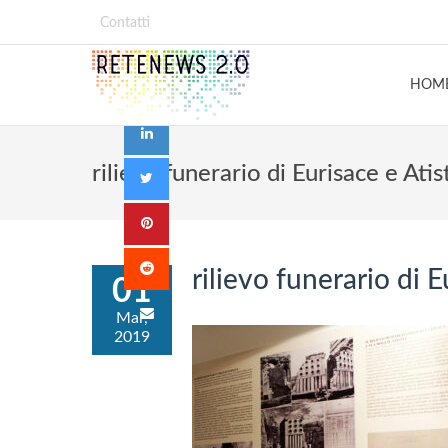
Contatti
HOM
rilievo funerario di Eurisace e Atis
rilievo funerario di E
01
Mar,
2019