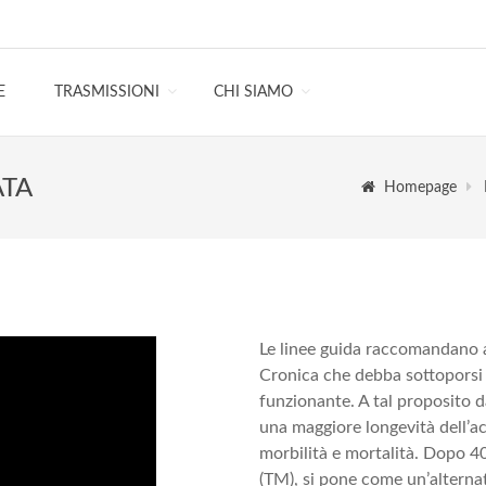
E
TRASMISSIONI
CHI SIAMO
ATA
Homepage
Le linee guida raccomandano a
Cronica che debba sottoporsi a
funzionante. A tal proposito da
una maggiore longevità dell’a
morbilità e mortalità. Dopo 40
(TM), si pone come un’alterna