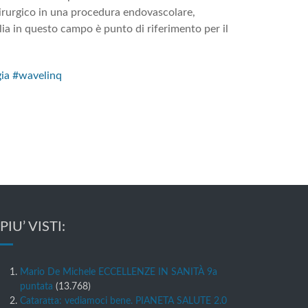
hirurgico in una procedura endovascolare,
ia in questo campo è punto di riferimento per il
ia
#wavelinq
 PIU’ VISTI:
Mario De Michele ECCELLENZE IN SANITÀ 9a
puntata
(13.768)
Cataratta: vediamoci bene. PIANETA SALUTE 2.0