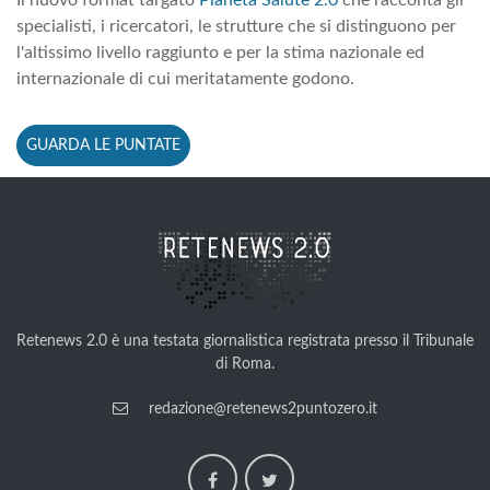
Il nuovo format targato
Pianeta Salute 2.0
che racconta gli
specialisti, i ricercatori, le strutture che si distinguono per
l'altissimo livello raggiunto e per la stima nazionale ed
internazionale di cui meritatamente godono.
GUARDA LE PUNTATE
Retenews 2.0 è una testata giornalistica registrata presso il Tribunale
di Roma.
redazione@retenews2puntozero.it