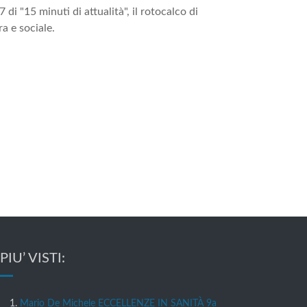
i "15 minuti di attualità", il rotocalco di
a e sociale.
 PIU’ VISTI:
Mario De Michele ECCELLENZE IN SANITÀ 9a