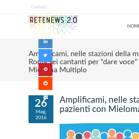
Contatti
HOM
Amplificami, nelle stazioni della 
Roma sei cantanti per “dare voce” 
Mieloma Multiplo
Amplificami, nelle st
26
pazienti con Mielom
Mag,
2016