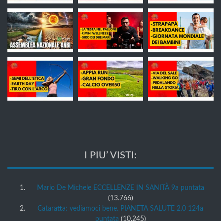
I PIU’ VISTI:
Mario De Michele ECCELLENZE IN SANITÀ 9a puntata
(13.766)
Cataratta: vediamoci bene. PIANETA SALUTE 2.0 124a
puntata
(10.245)