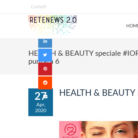
Contatti
HOM
HEALTH & BEAUTY speciale #I
puntata 6
HEALTH & BEAUTY s
27
Apr,
2020