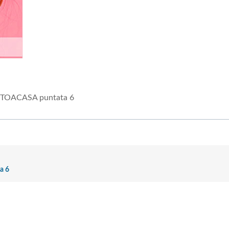
STOACASA puntata 6
a 6