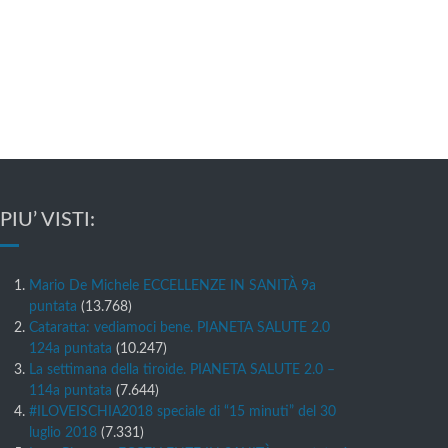
 PIU’ VISTI:
Mario De Michele ECCELLENZE IN SANITÀ 9a
puntata
(13.768)
Cataratta: vediamoci bene. PIANETA SALUTE 2.0
124a puntata
(10.247)
La settimana della tiroide. PIANETA SALUTE 2.0 –
114a puntata
(7.644)
#ILOVEISCHIA2018 speciale di “15 minuti” del 30
luglio 2018
(7.331)