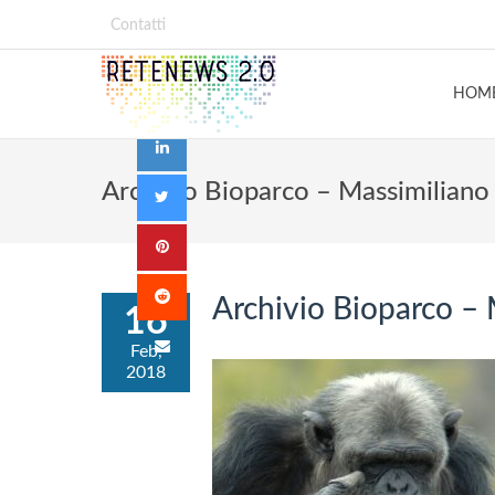
Contatti
HOM
Archivio Bioparco – Massimiliano
Archivio Bioparco – 
16
Feb,
2018